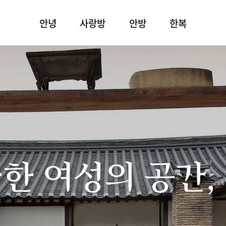
안녕
사랑방
안방
한복
한 여성의 공간,