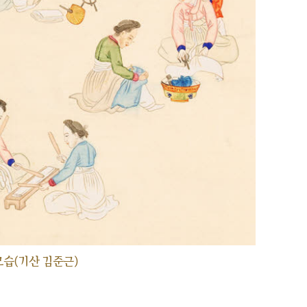
습(기산 김준근)