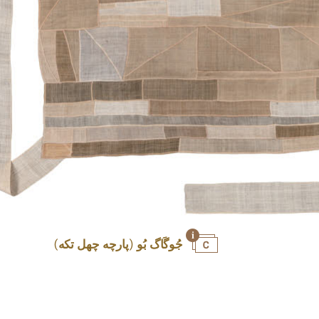
جُوگَاگ بُو (پارچه چهل تکه)