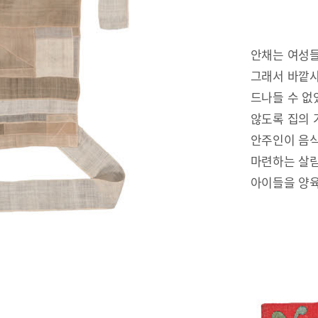
안채는 여성들
그래서 바깥사
드나들 수 없
않도록 집의 
안주인이 음식
마련하는 살림
아이들을 양육