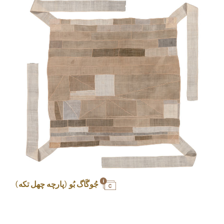
جُوگَاگ بُو (پارچه چهل تکه)