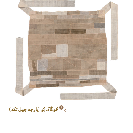
جُوگَاگ بُو (پارچه چهل تکه)