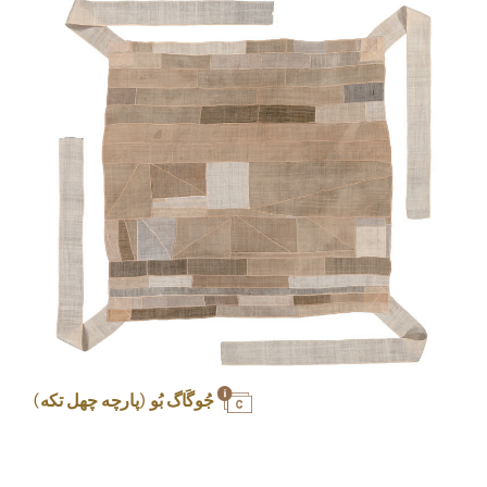
جُوگَاگ بُو (پارچه چهل تکه)