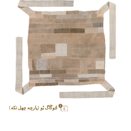
جُوگَاگ بُو (پارچه چهل تکه)