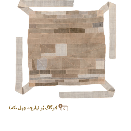
جُوگَاگ بُو (پارچه چهل تکه)