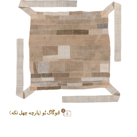
جُوگَاگ بُو (پارچه چهل تکه)