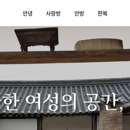
안녕
사랑방
안방
한복
한 여성의 공간,