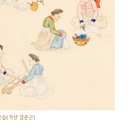
습(기산 김준근)