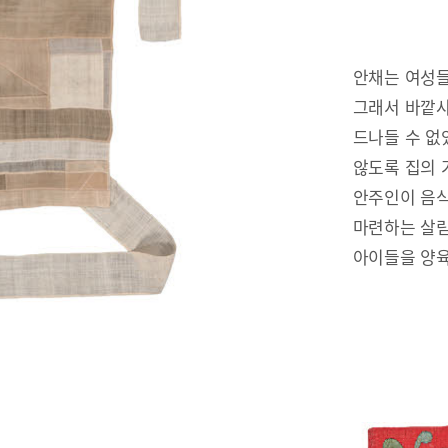
안채는 여성들
그래서 바깥사
드나들 수 없
않도록 집의 
안주인이 음식
마련하는 살림
아이들을 양육