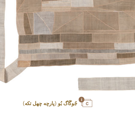
جُوگَاگ بُو (پارچه چهل تکه)