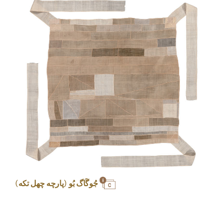
جُوگَاگ بُو (پارچه چهل تکه)