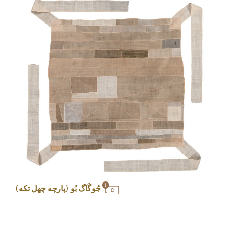
جُوگَاگ بُو (پارچه چهل تکه)