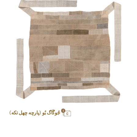
جُوگَاگ بُو (پارچه چهل تکه)