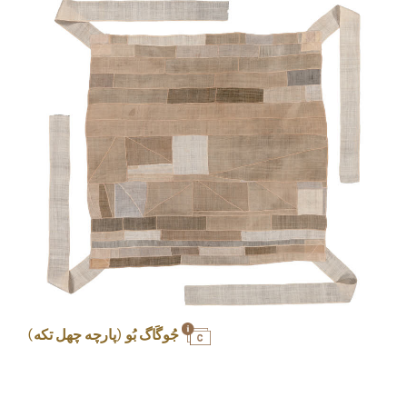
جُوگَاگ بُو (پارچه چهل تکه)