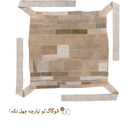
جُوگَاگ بُو (پارچه چهل تکه)