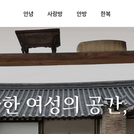
안녕
사랑방
안방
한복
한 여성의 공간,