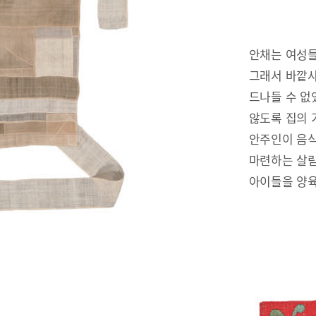
안채는 여성들
그래서 바깥사
드나들 수 없
않도록 집의 
안주인이 음식
마련하는 살림
아이들을 양육