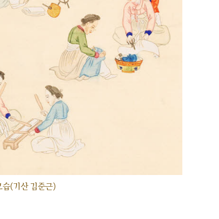
습(기산 김준근)