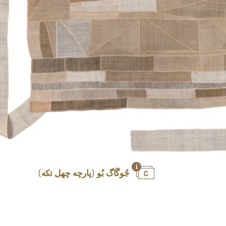
جُوگَاگ بُو (پارچه چهل تکه)