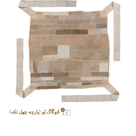
جُوگَاگ بُو (پارچه چهل تکه)