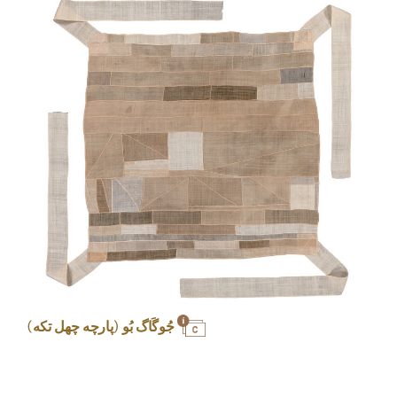
جُوگَاگ بُو (پارچه چهل تکه)