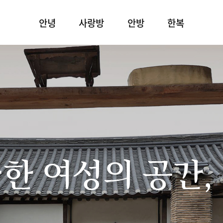
안녕
사랑방
안방
한복
한 여성의 공간,