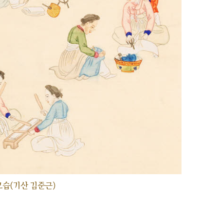
습(기산 김준근)