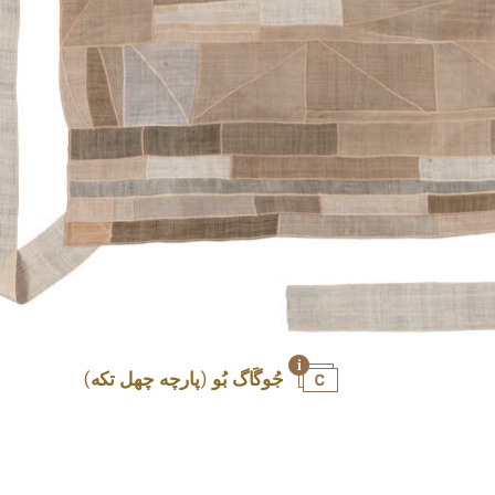
جُوگَاگ بُو (پارچه چهل تکه)