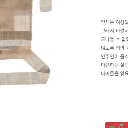
안채는 여성들
그래서 바깥사
드나들 수 없
않도록 집의 
안주인이 음식
마련하는 살림
아이들을 양육