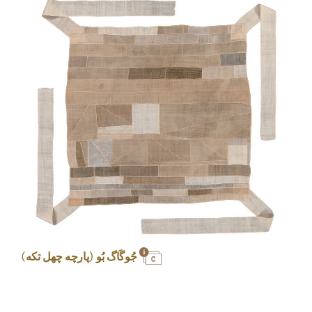
جُوگَاگ بُو (پارچه چهل تکه)