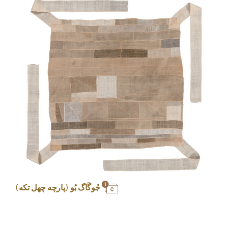
جُوگَاگ بُو (پارچه چهل تکه)