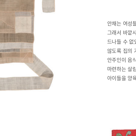
안채는 여성들
그래서 바깥사
드나들 수 없
않도록 집의 
안주인이 음식
마련하는 살림
아이들을 양육