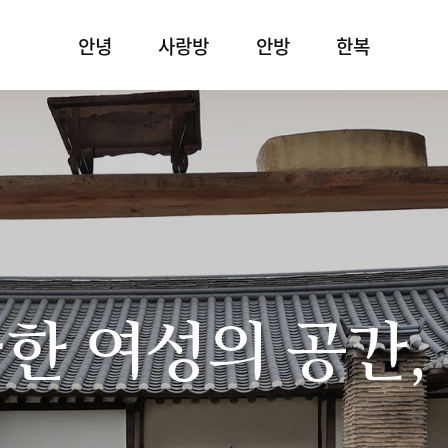
안녕
사랑방
안방
한복
한 여성의 공간,