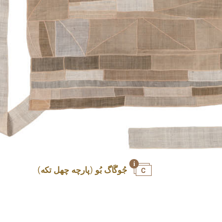
جُوگَاگ بُو (پارچه چهل تکه)