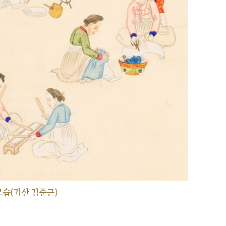
습(기산 김준근)