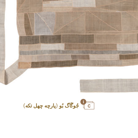
جُوگَاگ بُو (پارچه چهل تکه)