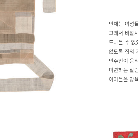
안채는 여성들
그래서 바깥사
드나들 수 없
않도록 집의 
안주인이 음식
마련하는 살림
아이들을 양육