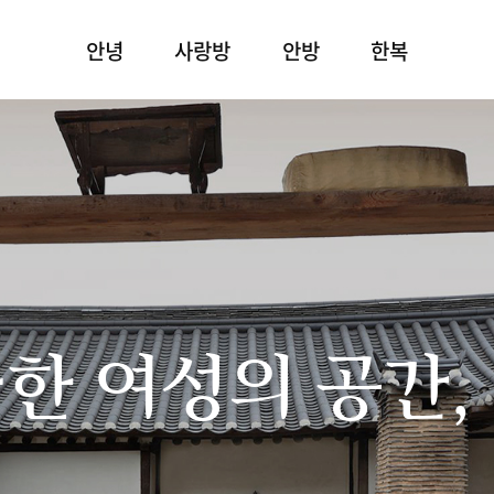
안녕
사랑방
안방
한복
한 여성의 공간,