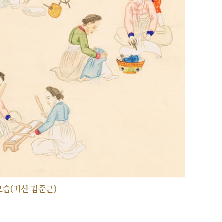
습(기산 김준근)