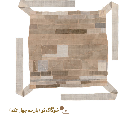
جُوگَاگ بُو (پارچه چهل تکه)