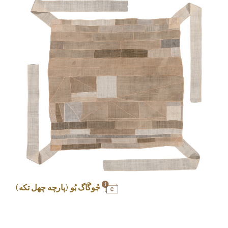
جُوگَاگ بُو (پارچه چهل تکه)