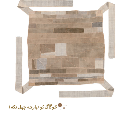
جُوگَاگ بُو (پارچه چهل تکه)