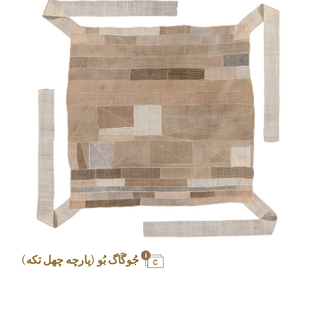
جُوگَاگ بُو (پارچه چهل تکه)