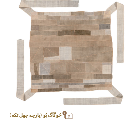
جُوگَاگ بُو (پارچه چهل تکه)