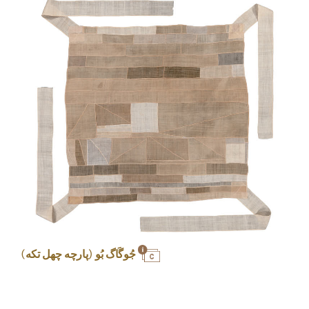
جُوگَاگ بُو (پارچه چهل تکه)