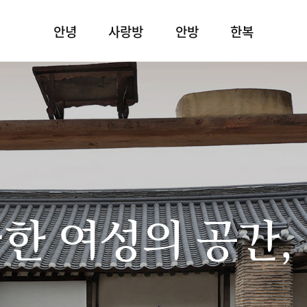
안녕
사랑방
안방
한복
한 여성의 공간,