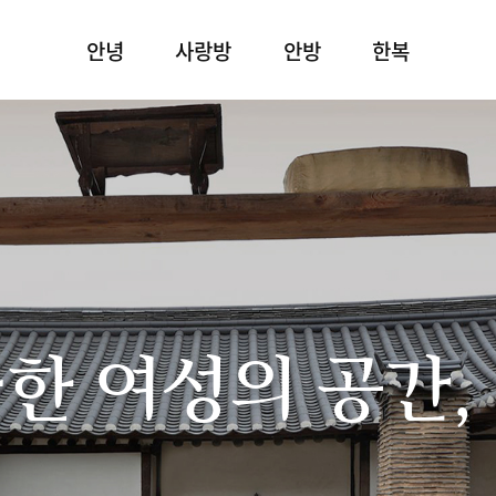
안녕
사랑방
안방
한복
한 여성의 공간,