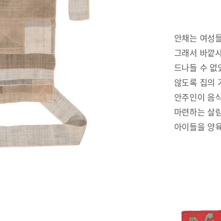
안채는 여성들
그래서 바깥사
드나들 수 없
않도록 집의 
안주인이 음식
마련하는 살림
아이들을 양육