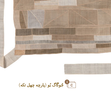
جُوگَاگ بُو (پارچه چهل تکه)