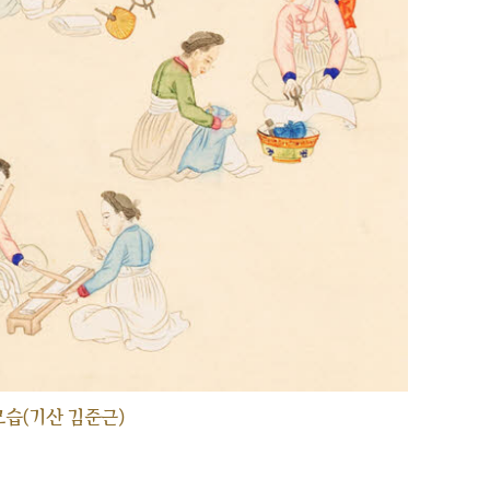
습(기산 김준근)