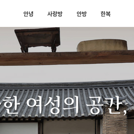
안녕
사랑방
안방
한복
한 여성의 공간,