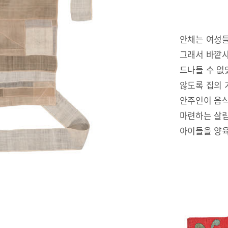
안채는 여성들
그래서 바깥사
드나들 수 없
않도록 집의 
안주인이 음식
마련하는 살림
아이들을 양육