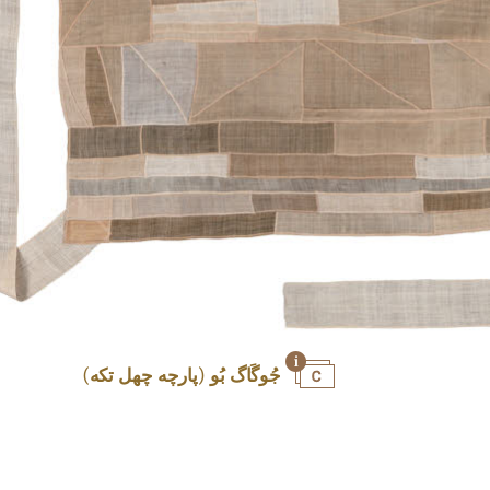
جُوگَاگ بُو (پارچه چهل تکه)