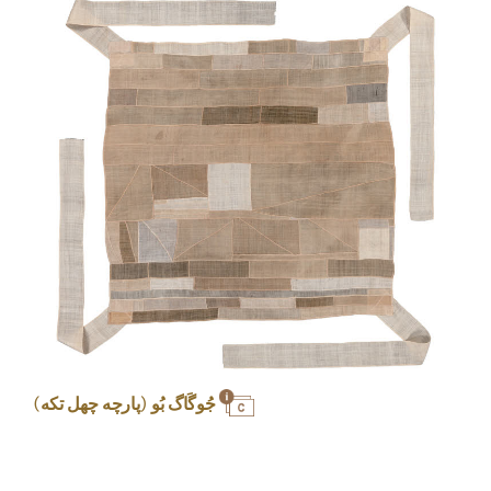
جُوگَاگ بُو (پارچه چهل تکه)