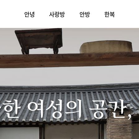
안녕
사랑방
안방
한복
한 여성의 공간,