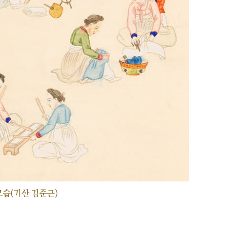
습(기산 김준근)