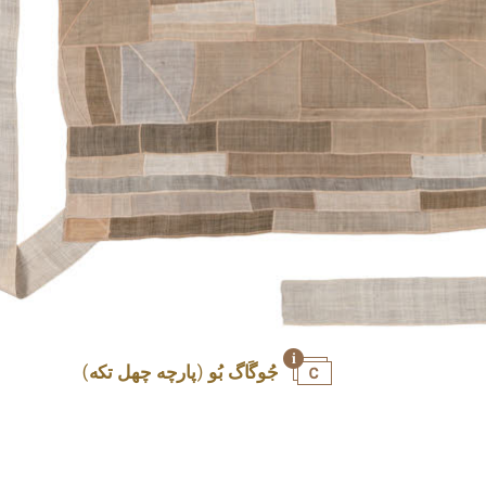
جُوگَاگ بُو (پارچه چهل تکه)