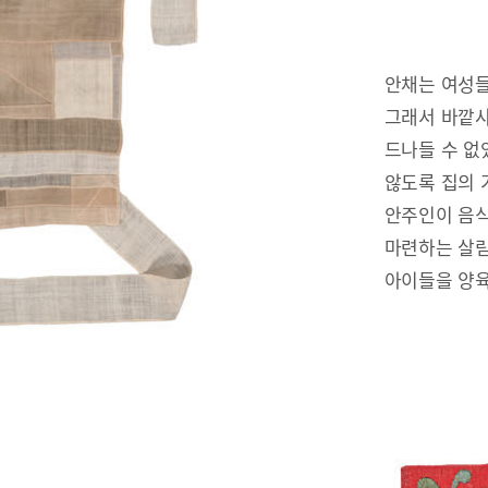
안채는 여성들
그래서 바깥사
드나들 수 없
않도록 집의 
안주인이 음식
마련하는 살림
아이들을 양육