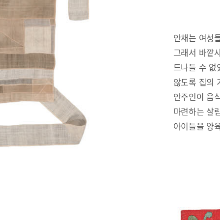
안채는 여성들
그래서 바깥사
드나들 수 없
않도록 집의 
안주인이 음식
마련하는 살림
아이들을 양육