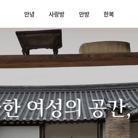
안녕
사랑방
안방
한복
한 여성의 공간,