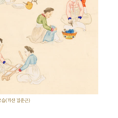
습(기산 김준근)