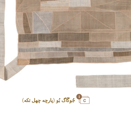
جُوگَاگ بُو (پارچه چهل تکه)