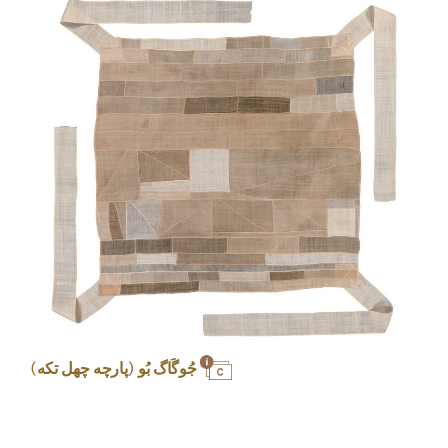
جُوگَاگ بُو (پارچه چهل تکه)