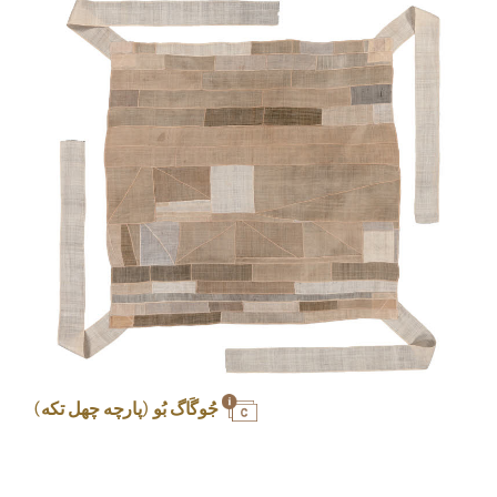
جُوگَاگ بُو (پارچه چهل تکه)