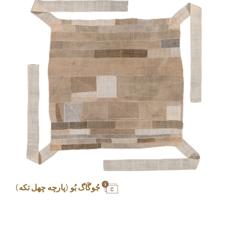
جُوگَاگ بُو (پارچه چهل تکه)